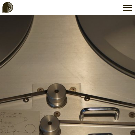
Schnittstelle
Studio & Equipment
Referenzen
Services
Über Uns
Kontakt
Upload
DE
EN