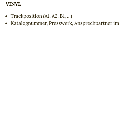
VINYL
Trackposition (A1, A2, B1, …)
Katalognummer, Presswerk, Ansprechpartner im
Presswerk
Vollständige Rechnungsanschrift, Mastering-
Anweisungen falls vorhanden
CD
Tracklisting (Track 1, Track 2, …), CD-Text
Information, ISRC Codes
Katalognummer, Presswerk, Ansprechpartner im
Presswerk
Vollständige Rechnungsanschrift, Mastering-
Anweisungen falls vorhanden
Dateien
(Beatport, iTunes, …)